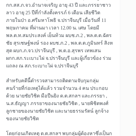
กก.สส.ภ.จว.อำนาจเจริญ อายุ 43 ปี และภรรยาชาว
ลาว อายุ 25 ปีที่กำลังตั้งครรภ์ 6 เดือน เสียชีวิต
ภายในป่า อ.ศรีมหาโพธิ จ.ปราจีนบุรี เมื่อวันที่ 11
พฤษภาคม ที่ผ่านมา เวลา 12.00 น. เศษ โดยมี
พล.ต.ท.สมประสงค์ เย็นท้วม ผบช.ภ.2 , พล.ต.ต.ฉัตร
ชัย สุรเชษฐ์พงษ์ รอง ผบช.ภ.2 , พล.ต.ต.ภูมินทร์ สิงห
สุต ผบก.ภ.จว.ปราจีนบุรี , พ.ต.อ.สุรพร เทพเสน
ผกก.สภ.ระเบาะไผ่ จ.ปราจีนบุรี และผู้เกี่ยวข้อง ร่วม
แถลง ณ สภ.ระเบาะไผ่ จ.ปราจีนบุรี
สำหรับคดีนี้ตำรวจสามารถติดตามจับกุมกลุ่ม
คนร้ายที่ก่อเหตุได้แล้ว รวมจำนวน 4 คน ประกอบ
ด้วย นายชัยวิชิต มือปืนยิง ด.ต.สกลฯ และภรรยา ,
น.ส.ธัญญา ภรรยาของนายชัยวิชิต , นายพิชิตพงศ์
ลูกชายของนายชัยวิชิต และนายธรรมรัตน์ ลูกจ้าง
ของนายชัยวิชิต
โดยก่อนเกิดเหตุ ด.ต.สกลฯ พบกลุ่มผู้ต้องหาซึ่งเป็นก