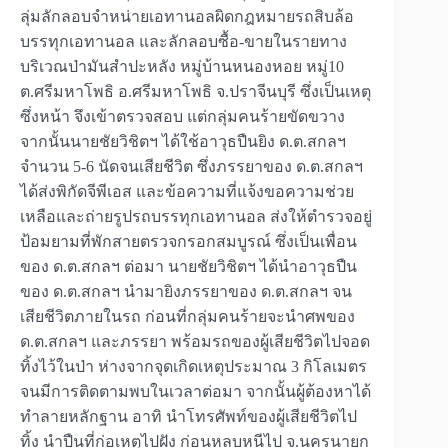
ลุ่มลักลอบจำหน่ายเอทานอลผิดกฎหมายรถสิบล้อ
บรรทุกเอทานอล และลักลอบซื้อ-ขายในรายทาง
บริเวณป่ามันสำปะหลัง หมู่บ้านหนองหอย หมู่10
ต.ศรีมหาโพธิ อ.ศรีมหาโพธิ จ.ปราจีนบุรี ซึ่งเป็นเหตุ
ซึ่งหน้า จึงเข้าตรวจสอบ แต่กลุ่มคนร้ายขัดขวาง
จากนั้นนายชัยวิชิตฯ ได้ใช้อาวุธปืนยิง ด.ต.สกลฯ
จำนวน 5-6 นัดจนเสียชีวิต ซึ่งภรรยาของ ด.ต.สกลฯ
ได้ส่งพิกัดจีพีเอส และข้อความที่แจ้งขอความช่วย
เหลือและถ่ายรูปรถบรรทุกเอทานอล ส่งให้ตำรวจอยู่
ป้อมยามที่พักสายตรวจกรอกสมบูรณ์ ซึ่งเป็นเพื่อน
ของ ด.ต.สกลฯ ต่อมา นายชัยวิชิตฯ ได้นำอาวุธปืน
ของ ด.ต.สกลฯ นำมายิงภรรยาของ ด.ต.สกลฯ จน
เสียชีวิตภายในรถ ก่อนที่กลุ่มคนร้ายจะนำศพของ
ด.ต.สกลฯ และภรรยา พร้อมรถของผู้เสียชีวิตไปจอด
ทิ้งไว้ในป่า ห่างจากจุดเกิดเหตุประมาณ 3 กิโลเมตร
จนมีการติดตามพบในเวลาต่อมา จากนั้นผู้ต้องหาได้
ทำลายหลักฐาน อาทิ นำโทรศัพท์ของผู้เสียชีวิตไป
ทิ้ง นำปืนที่ก่อเหตุไปฝัง ก่อนหลบหนีไป จ.นครนายก