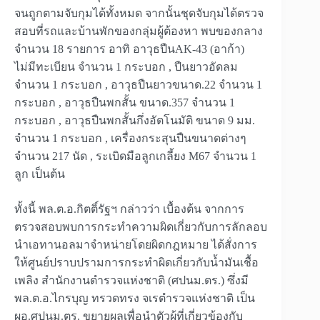
จนถูกตามจับกุมได้ทั้งหมด จากนั้นชุดจับกุมได้ตรวจ
สอบที่รถและบ้านพักของกลุ่มผู้ต้องหา พบของกลาง
จำนวน 18 รายการ อาทิ อาวุธปืนAK-43 (อาก้า)
ไม่มีทะเบียน จำนวน 1 กระบอก , ปืนยาวอัดลม
จำนวน 1 กระบอก , อาวุธปืนยาวขนาด.22 จำนวน 1
กระบอก , อาวุธปืนพกสั้น ขนาด.357 จำนวน 1
กระบอก , อาวุธปืนพกสั้นกึ่งอัตโนมัติ ขนาด 9 มม.
จำนวน 1 กระบอก , เครื่องกระสุนปืนขนาดต่างๆ
จำนวน 217 นัด , ระเบิดมือลูกเกลี้ยง M67 จำนวน 1
ลูก เป็นต้น
ทั้งนี้ พล.ต.อ.กิตติ์รัฐฯ กล่าวว่า เบื้องต้น จากการ
ตรวจสอบพบการกระทำความผิดเกี่ยวกับการลักลอบ
นำเอทานอลมาจำหน่ายโดยผิดกฎหมาย ได้สั่งการ
ให้ศูนย์ปราบปรามการกระทำผิดเกี่ยวกับน้ำมันเชื้อ
เพลิง สำนักงานตำรวจแห่งชาติ (ศปนม.ตร.) ซึ่งมี
พล.ต.อ.ไกรบุญ ทรวดทรง จเรตำรวจแห่งชาติ เป็น
ผอ.ศปนม.ตร. ขยายผลเพื่อนำตัวผู้ที่เกี่ยวข้องกับ