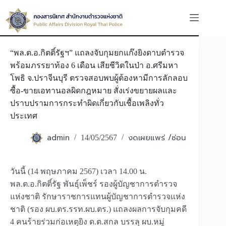
Skip
to
content
“พล.ต.อ.กิตติ์รัฐฯ” แถลงจับกุมยกแก๊งยิงดาบตำรวจ
พร้อมภรรยาท้อง 6 เดือน เสียชีวิตในป่า อ.ศรีมหา
โพธิ จ.ปราจีนบุรี ตรวจสอบพบผู้ต้องหามีการลักลอบ
ซื้อ-ขายเอทานอลผิดกฎหมาย สั่งเร่งขยายผลและ
ปราบปรามการกระทำผิดเกี่ยวกับเชื้อเพลิงทั่ว
ประเทศ
admin
งดเผยแพร่ /ซ่อน
14/05/2567
วันนี้ (14 พฤษภาคม 2567) เวลา 14.00 น.
พล.ต.อ.กิตติ์รัฐ พันธุ์เพ็ชร์ รองผู้บัญชาการตำรวจ
แห่งชาติ รักษาราชการแทนผู้บัญชาการตำรวจแห่ง
ชาติ (รอง ผบ.ตร.รรท.ผบ.ตร.) แถลงผลการจับกุมคดี
4 คนร้ายร่วมก่อเหตุยิง ด.ต.สกล บรรลุ ผบ.หมู่