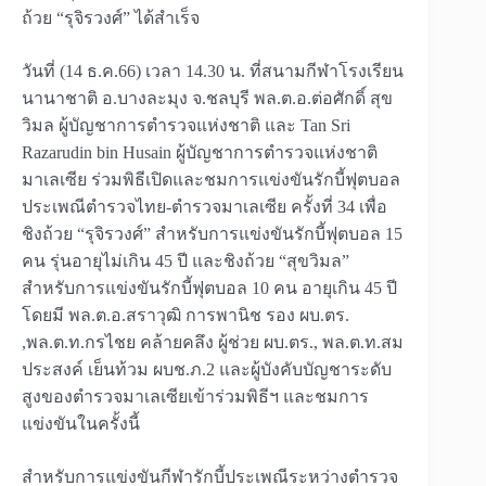
ถ้วย “รุจิรวงศ์” ได้สำเร็จ
วันที่ (14 ธ.ค.66) เวลา 14.30 น. ที่สนามกีฬาโรงเรียน
นานาชาติ อ.บางละมุง จ.ชลบุรี พล.ต.อ.ต่อศักดิ์ สุข
วิมล ผู้บัญชาการตำรวจแห่งชาติ และ Tan Sri
Razarudin bin Husain ผู้บัญชาการตำรวจแห่งชาติ
มาเลเซีย ร่วมพิธีเปิดและชมการแข่งขันรักบี้ฟุตบอล
ประเพณีตำรวจไทย-ตำรวจมาเลเซีย ครั้งที่ 34 เพื่อ
ชิงถ้วย “รุจิรวงศ์” สำหรับการแข่งขันรักบี้ฟุตบอล 15
คน รุ่นอายุไม่เกิน 45 ปี และชิงถ้วย “สุขวิมล”
สำหรับการแข่งขันรักบี้ฟุตบอล 10 คน อายุเกิน 45 ปี
โดยมี พล.ต.อ.สราวุฒิ การพานิช รอง ผบ.ตร.
,พล.ต.ท.กรไชย คล้ายคลึง ผู้ช่วย ผบ.ตร., พล.ต.ท.สม
ประสงค์ เย็นท้วม ผบช.ภ.2 และผู้บังคับบัญชาระดับ
สูงของตำรวจมาเลเซียเข้าร่วมพิธีฯ และชมการ
แข่งขันในครั้งนี้
สำหรับการแข่งขันกีฬารักบี้ประเพณีระหว่างตำรวจ