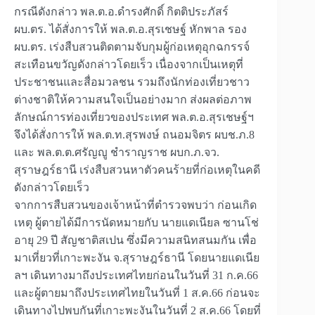
กรณีดังกล่าว พล.ต.อ.ดำรงศักดิ์ กิตติประภัสร์
ผบ.ตร. ได้สั่งการให้ พล.ต.อ.สุรเชษฐ์ หักพาล รอง
ผบ.ตร. เร่งสืบสวนติดตามจับกุมผู้ก่อเหตุอุกฉกรรจ์
สะเทือนขวัญดังกล่าวโดยเร็ว เนื่องจากเป็นเหตุที่
ประชาชนและสื่อมวลชน รวมถึงนักท่องเที่ยวชาว
ต่างชาติให้ความสนใจเป็นอย่างมาก ส่งผลต่อภาพ
ลักษณ์การท่องเที่ยวของประเทศ พล.ต.อ.สุรเชษฐ์ฯ
จึงได้สั่งการให้ พล.ต.ท.สุรพงษ์ ถนอมจิตร ผบช.ภ.8
และ พล.ต.ต.ศรัญญู ชำราญราช ผบก.ภ.จว.
สุราษฎร์ธานี เร่งสืบสวนหาตัวคนร้ายที่ก่อเหตุในคดี
ดังกล่าวโดยเร็ว
จากการสืบสวนของเจ้าหน้าที่ตำรวจพบว่า ก่อนเกิด
เหตุ ผู้ตายได้มีการนัดหมายกับ นายแดเนียล ซานโช่
อายุ 29 ปี สัญชาติสเปน ซึ่งมีความสนิทสนมกัน เพื่อ
มาเที่ยวที่เกาะพะงัน จ.สุราษฎร์ธานี โดยนายแดเนีย
ลฯ เดินทางมาถึงประเทศไทยก่อนในวันที่ 31 ก.ค.66
และผู้ตายมาถึงประเทศไทยในวันที่ 1 ส.ค.66 ก่อนจะ
เดินทางไปพบกันที่เกาะพะงันในวันที่ 2 ส.ค.66 โดยที่