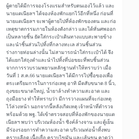
ผู้ตายได้มีการจองโรงแรมสำหรับตนเองไว้แล้ว และ
นายแดเนียลฯ ได้จองห้องพักแยกไว้อีกที่หนึ่ง ก่อนที่
นายแดเนียลฯ จะพาผู้ตายไปที่ห้องพักของตน และก่อ
เหตุฆาตกรรมภายในห้องดังกล่าว และได้หั่นศพออก
เป็นหลายชิ้น ยัดใส่กระเป๋าเดินทางแบบสะพายข้าง
และนำชิ้นส่วนไปทิ้งที่กลางทะเล ส่วนชิ้นส่วน
ร่างกายท่อนล่างนั้น ไม่สามารถนำใส่กระเป๋าได้ จึง
ได้แยกใส่ถุงดำและนำไปทิ้งที่บ่อขยะที่พบชิ้นส่วน
จากการรวบรวมพยานหลักฐานทำให้ทราบว่า เมื่อ
วันที่ 1 ส.ค.66 นายแดเนียลฯ ได้มีการไปซื้อของเพื่อ
ตระเตรียมการในการก่อเหตุ อาทิ มีดสับขนาด 8 นิ้ว,
ถุงขยะขนาดใหญ่, น้ำยาล้างทำความสะอาด และ
ถุงมือยาง ทำให้ทราบว่า มีการวางแผนที่จะก่อเหตุ
ไว้ล่วงหน้า นอกจากนี้หลังเกิดเหตุ เจ้าหน้าที่ตำรวจ
พร้อมด้วย พฐ. ได้เข้าตรวจสอบที่ห้องพักของนายแด
เนียลฯ พบว่า บริเวณห้องน้ำ ซิงค์ล้างจาน และตู้เย็น
มีร่องรอยการทำความสะอาด บริเวณท่อน้ำทิ้งพบ
คราบเลือด เนื้อเยื่อ คราบไขมัน และเส้นขน คาดว่า