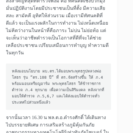
สิ่งสำคัญที่สุดที่ตำรวจพึงมี คือ ทัศนคติเชิงบวกมุ่ง
มั่นปฏิบัติงานโดยมีประชาชนเป็นที่ตั้ง มีความเสีย
สละ สามัคคี อุทิศให้ส่วนรวม เมื่อเรามีทัศนคติที่
ดีแล้ว จะเป็นแรงผลักในการทำงาน ไม่เหน็ดเหนื่อย
ไม่คิดว่างานในหน้าที่คือภาระ ไม่บ่น ไม่ย่อท้อ แต่
จะเห็นว่าอาชีพตำรวจเป็นโอกาสที่ดีที่จะได้ช่วย
เหลือประชาชน เปรียบเสมือนการทำบุญ ทำความดี
ในทุกวัน
หลังมอบนโยบาย ผบ.ตร.ได้มอบพระพุทธรูปหลวงพ่อ
โสธร รุ่น “ตร.108 ปี” ที่ ตร.จัดสร้างขึ้น ให้ ภ.4 
พร้อมมอบเหรียญอาร์ม พระพุทธโสธร ให้ข้าราชการ
ตำรวจ ภ.4 ทุกนาย เพื่อความเป็นสิริมงคล หลังจากที่
มอบให้ตำรวจ ภ.5,6,7 และได้ส่งมอบให้ตำรวจทั่ว
ประเทศไปส่วนหนึ่งแล้ว 
จากนั้นเวลา 16.30 น พล.ต.อ.ดำรงศักดิ์ ได้เดินทาง
ไปบรรยายพิเศษ การเสริมสร้างภูมิคุ้มกันภัย
อาชญากรรมทางเทคโนโลยีรู้เท่าทันภัยไซเบอร์ ใน