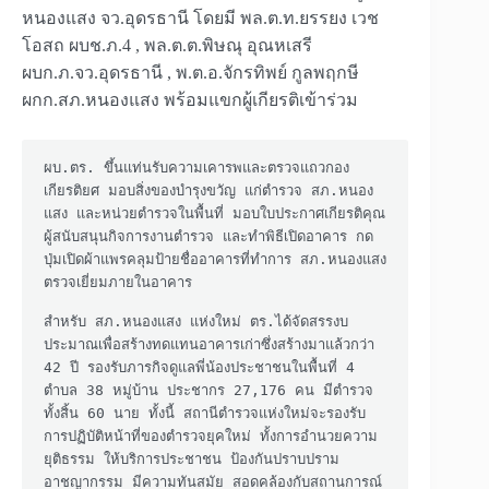
หนองแสง จว.อุดรธานี โดยมี พล.ต.ท.ยรรยง เวช
โอสถ ผบช.ภ.4 , พล.ต.ต.พิษณุ อุณหเสรี
ผบก.ภ.จว.อุดรธานี , พ.ต.อ.จักรทิพย์ กูลพฤกษี
ผกก.สภ.หนองแสง พร้อมแขกผู้เกียรติเข้าร่วม
ผบ.ตร. ขึ้นแท่นรับความเคารพและตรวจแถวกอง
เกียรติยศ มอบสิ่งของบำรุงขวัญ แก่ตำรวจ สภ.หนอง
แสง และหน่วยตำรวจในพื้นที่ มอบใบประกาศเกียรติคุณ
ผู้สนับสนุนกิจการงานตำรวจ และทำพิธีเปิดอาคาร กด
ปุ่มเปิดผ้าแพรคลุมป้ายชื่ออาคารที่ทำการ สภ.หนองแสง 
ตรวจเยี่ยมภายในอาคาร

สำหรับ สภ.หนองแสง แห่งใหม่ ตร.ได้จัดสรรงบ
ประมาณเพื่อสร้างทดแทนอาคารเก่าซึ่งสร้างมาแล้วกว่า 
42 ปี รองรับภารกิจดูแลพี่น้องประชาชนในพื้นที่ 4 
ตำบล 38 หมู่บ้าน ประชากร 27,176 คน มีตำรวจ
ทั้งสิ้น 60 นาย ทั้งนี้ สถานีตำรวจแห่งใหม่จะรองรับ
การปฏิบัติหน้าที่ของตำรวจยุคใหม่ ทั้งการอำนวยความ
ยุติธรรม ให้บริการประชาชน ป้องกันปราบปราม
อาชญากรรม มีความทันสมัย สอดคล้องกับสถานการณ์