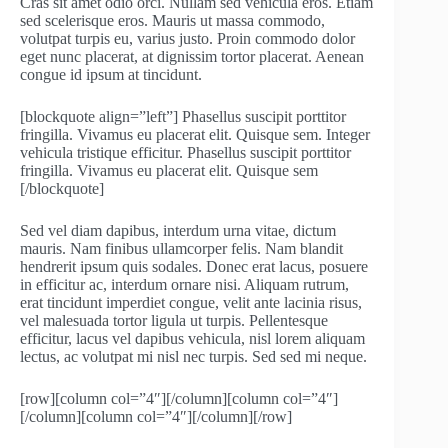
Cras sit amet odio orci. Nullam sed vehicula eros. Etiam
sed scelerisque eros. Mauris ut massa commodo,
volutpat turpis eu, varius justo. Proin commodo dolor
eget nunc placerat, at dignissim tortor placerat. Aenean
congue id ipsum at tincidunt.
[blockquote align=”left”] Phasellus suscipit porttitor
fringilla. Vivamus eu placerat elit. Quisque sem. Integer
vehicula tristique efficitur. Phasellus suscipit porttitor
fringilla. Vivamus eu placerat elit. Quisque sem
[/blockquote]
Sed vel diam dapibus, interdum urna vitae, dictum
mauris. Nam finibus ullamcorper felis. Nam blandit
hendrerit ipsum quis sodales. Donec erat lacus, posuere
in efficitur ac, interdum ornare nisi. Aliquam rutrum,
erat tincidunt imperdiet congue, velit ante lacinia risus,
vel malesuada tortor ligula ut turpis. Pellentesque
efficitur, lacus vel dapibus vehicula, nisl lorem aliquam
lectus, ac volutpat mi nisl nec turpis. Sed sed mi neque.
[row][column col=”4″]
[/column][column col=”4″]
[/column][column col=”4″]
[/column][/row]