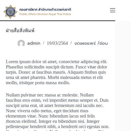
Skip
to
content
ฝ่ายสื่อสิ่งพิมพ์
admin
งดเผยแพร่ /ซ่อน
19/03/2564
Lorem ipsum dolor sit amet, consectetur adipiscing elit.
Phasellus sollicitudin suscipit dictum. Fusce vitae dolor
turpis. Donec at faucibus mauris. Aliquam finibus quis
urna sit amet pharetra. Morbi malesuada metus et elit
mollis, tristique porta massa mollis.
Nullam pulvinar nec massa ac molestie. Nullam
faucibus eros enim, vel imperdiet metus semper et. Duis
suscipit urna erat, sit amet fermentum nisl iaculis nec.
Nunc viverra odio metus, eget tincidunt risus
elementum vitae. Nunc bibendum lacus sed felis
rhoncus eleifend. Integer eu bibendum nisi. Integer
pellentesque hendrerit nibh, a hendrerit orci egestas non.