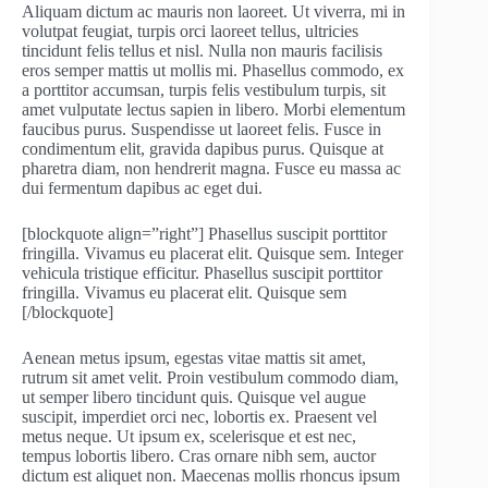
Aliquam dictum ac mauris non laoreet. Ut viverra, mi in
volutpat feugiat, turpis orci laoreet tellus, ultricies
tincidunt felis tellus et nisl. Nulla non mauris facilisis
eros semper mattis ut mollis mi. Phasellus commodo, ex
a porttitor accumsan, turpis felis vestibulum turpis, sit
amet vulputate lectus sapien in libero. Morbi elementum
faucibus purus. Suspendisse ut laoreet felis. Fusce in
condimentum elit, gravida dapibus purus. Quisque at
pharetra diam, non hendrerit magna. Fusce eu massa ac
dui fermentum dapibus ac eget dui.
[blockquote align=”right”] Phasellus suscipit porttitor
fringilla. Vivamus eu placerat elit. Quisque sem. Integer
vehicula tristique efficitur. Phasellus suscipit porttitor
fringilla. Vivamus eu placerat elit. Quisque sem
[/blockquote]
Aenean metus ipsum, egestas vitae mattis sit amet,
rutrum sit amet velit. Proin vestibulum commodo diam,
ut semper libero tincidunt quis. Quisque vel augue
suscipit, imperdiet orci nec, lobortis ex. Praesent vel
metus neque. Ut ipsum ex, scelerisque et est nec,
tempus lobortis libero. Cras ornare nibh sem, auctor
dictum est aliquet non. Maecenas mollis rhoncus ipsum