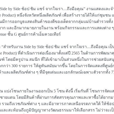
 “Side by Side ช้อป ชิม แชร์ จากใจเรา…ถึงมือคุณ” งานแสดงและ
 Product) หนึ่งจังหวัดหนึ่งผลิตภัณฑ์ เพื่อสร้างรายได้ให้แก่ชุม
านมีการออกบูธแสดงสินค้าของดีของเด็ดจากกลุ่มแม่บ้านตำรวจทั้ง 9 
ระทานยาก และอีกมากมายภายในงาน พร้อมกิจกรรมและการแสดงต่าง
nue ชั้น G ศูนย์การค้าเอ็มควอเทียร์
สำหรับงาน Side by Side ช้อป ชิม แชร์ จากใจเรา…ถึงมือคุณ เป
ne Product) ที่ดำเนินการต่อเนื่องมาตั้งแต่ปี 2565 ในด้านการพั
์ โดยมีครูปาน สมนึก ที่ได้เข้ามาเป็นส่วนหนึ่งในการช่วยสนับ
300 รายการ ให้ดูทันสมัยมากขึ้น โดยในการจัดแสดงที่ศูนย์การค
และผลิตภัณฑ์ต่าง ๆ ที่มีจุดเด่นและเอกลักษณ์เฉพาะตัวจากทั้ง 77 จั
คุณ แบ่งโซนภายในงานออกเป็น 5 โซน ดังนี้ เริ่มกันที่ โซนการจั
นชายแดน โดยมีสินค้าที่ผ่านการคัดสรรคุณภาพและหาซื้อได้ยากมา
ำอาง รวมถึงเวชภัณฑ์ต่าง ๆ และมีอาหารภาคเหนือจรดภาคใต้ ให้ช้อปก
เด่นและสะท้อนถึงภูมิปัญญาทางวัฒนธรรมมาให้เลือกสรร ไม่ว่าจะเป็น