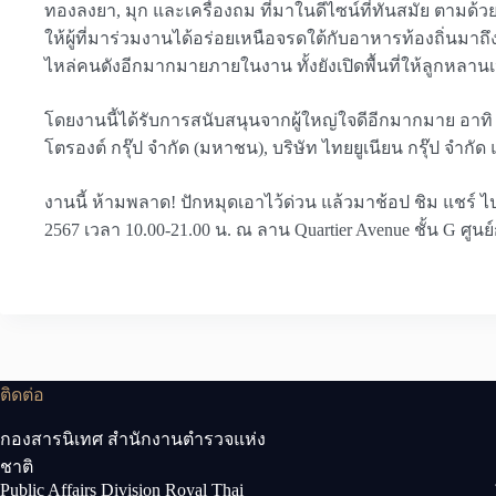
ทองลงยา, มุก และเครื่องถม ที่มาในดีไซน์ที่ทันสมัย ต
ให้ผู้ที่มาร่วมงานได้อร่อยเหนือจรดใต้กับอาหารท้องถิ่นมาถ
ไหล่คนดังอีกมากมายภายในงาน ทั้งยังเปิดพื้นที่ให้ลูกหล
โดยงานนี้ได้รับการสนับสนุนจากผู้ใหญ่ใจดีอีกมากมาย อาทิ 
โตรองต์ กรุ๊ป จำกัด (มหาชน), บริษัท ไทยยูเนียน กรุ๊ป จำกัด
งานนี้ ห้ามพลาด! ปักหมุดเอาไว้ด่วน แล้วมาช้อป ชิม แชร์ ไป
2567 เวลา 10.00-21.00 น. ณ ลาน Quartier Avenue ชั้น G ศูนย
ติดต่อ
กองสารนิเทศ สำนักงานตำรวจแห่ง
ชาติ
Public Affairs Division Royal Thai