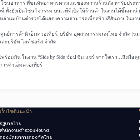
ามด้วยโซนอาหาร ที่ขนทัพอาหารคาวและของหวานร้านดัง หารับประท
ึงที่ ทั้งยังเปิดโซนกิจกรรม บนเวทีที่เปิดให้ร้านค้าในงานได้ขึ้น
านเหล่าแม่บ้านตำรวจได้แสดงความสามารถเพื่อสร้างสีสันภายในงา
ศูนย์การค้าดิ เอ็มควอเทียร์, บริษัท อุตสาหกรรมนมไทย จำกัด (นมต
 และบริษัท ไลท์ซอร์ส จำกัด
พร้อมกัน ในงาน “Side by Side ช้อป ชิม แชร์ จากใจเรา…ถึงมือคุณ” 
์การค้าเอ็มควอเทียร์
เว็บไซต์แนะนำ
รัฐบาลไทย
สำนักงานตำรวจแห่งชาติ
กองบัญชาการกองทัพไทย