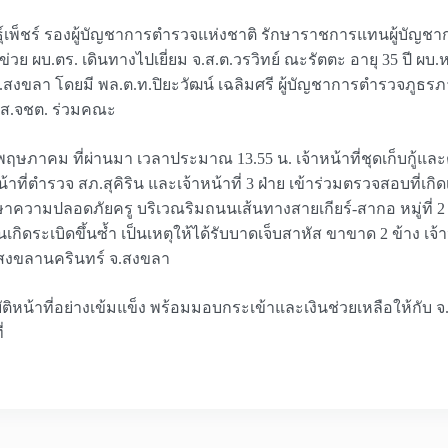
พันธุ์เพ็ชร์ รองผู้บัญชาการตำรวจแห่งชาติ รักษาราชการแทนผู้บัญ
ข่วย ผบ.ตร. เดินทางไปเยี่ยม จ.ส.ต.วรวิทย์ ณะรัตตะ อายุ 35 ปี ผบ.ห
ขลา โดยมี พล.ต.ท.ปิยะวัฒน์ เฉลิมศรี ผู้บัญชาการตำรวจภูธรภาค 
.สส.จชต. ร่วมคณะ
่ 20 พฤษภาคม ที่ผ่านมา เวลาประมาณ 13.55 น. เจ้าหน้าที่ชุดเก็บกู้แ
น้าที่ตำรวจ สภ.สุคิริน และเจ้าหน้าที่ 3 ฝ่าย เข้าร่วมตรวจสอบที่เ
กษาความปลอดภัยครู บริเวณริมถนนเส้นทางสายเกียร์-สากอ หมู่ที่ 2 ต
จนเกิดระเบิดขึ้นซ้ำ เป็นเหตุให้ได้รับบาดเจ็บสาหัส ขาขาด 2 ข้าง เจ
าลสงขลานครินทร์ จ.สงขลา
ิหน้าที่อย่างเข้มแข็ง พร้อมมอบกระเข้าและเงินช่วยเหลือให้กับ จ.ส
่