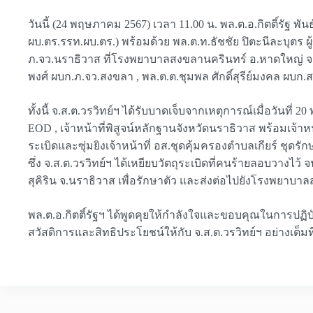
วันนี้ (24 พฤษภาคม 2567) เวลา 11.00 น. พล.ต.อ.กิตติ์รัฐ 
ผบ.ตร.รรท.ผบ.ตร.) พร้อมด้วย พล.ต.ท.ธัชชัย ปิตะนีละบุตร ผู้
ภ.จว.นราธิวาส ที่โรงพยาบาลสงขลานครินทร์ อ.หาดใหญ่ จ.สง
พงศ์ ผบก.ภ.จว.สงขลา , พล.ต.ต.ชุมพล ศักดิ์สุรีย์มงคล ผบก
ทั้งนี้ จ.ส.ต.วรวิทย์ฯ ได้รับบาดเจ็บจากเหตุการณ์เมื่อวันที
EOD , เจ้าหน้าที่พิสูจน์หลักฐานจังหวัดนราธิวาส พร้อมเจ้าห
ระเบิดและซุ่มยิงเจ้าหน้าที่ อส.ชุดคุ้มครองตำบลเกียร์ ชุดรั
ซึ่ง จ.ส.ต.วรวิทย์ฯ ได้เหยียบวัตถุระเบิดที่คนร้ายลอบวางไว้ 
สุคิริน จ.นราธิวาส เพื่อรักษาตัว และส่งต่อไปยังโรงพยาบ
พล.ต.อ.กิตติ์รัฐฯ ได้พูดคุยให้กำลังใจและขอบคุณในการปฏิบัต
สวัสดิการและสิทธิประโยชน์ให้กับ จ.ส.ต.วรวิทย์ฯ อย่างเต็มที