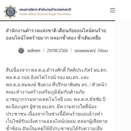
Skip
to
content
สำนักงานตำรวจแห่งชาติ เตือนภัยออนไลน์คนร้าย
ออนไลน์โหดร้ายมาก หลอกซ้ำสอง ซ้ำเติมเหยื่อ
admin
งดเผยแพร่ /ซ่อน
29/08/2566
สืบเนื่องจาก พล.ต.อ.ดำรงศักดิ์ กิตติประภัสร์ ผบ.ตร.
พล.ต.อ.รอย อิงคไพโรจน์ รอง ผบ.ตร. และ
พล.ต.อ.สมพงษ์ ชิงดวง ที่ปรึกษาพิเศษ ตร. / หัวหน้า
คณะทำงานสร้างเสริมภูมิคุ้มกันต้านภัย
อาชญากรรมทางเทคโนโลยี และ พล.ต.ท.ธัชชัย ปิ
ตะนีละบุตร ผู้ช่วย ผบ.ตร. มีความห่วงใยพี่น้อง
ประชาชน เนื่องจากในช่วงนี้มีคนร้ายแอบอ้างทำ
เว็บไซต์รับแจ้งความออนไลน์ปลอม หลอกผู้เสียหาย
ซ้ำซ้อน อันเป็นเหตุให้มีประชาชนได้รับความเสีย