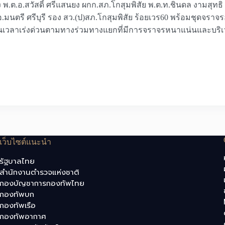
 พ.ต.อ.สวัสดิ์ ศรีแสนยง ผกก.สภ.โกสุมพิสัย พ.ต.ท.ชินดล งามสุทธิ
ต.อ.มนตรี ศรีบุรี รอง สว.(ป)สภ.โกสุมพิสัย ร้อยเวร60 พร้อมชุดจ
 ในเวลาเร่งด่วนตามทางร่วมทางแยกที่มีการจราจรหนาแน่นและบริเวณ
เว็บไซต์แนะนำ
รัฐบาลไทย
สำนักงานตำรวจแห่งชาติ
กองบัญชาการกองทัพไทย
กองทัพบก
กองทัพเรือ
กองทัพอากาศ