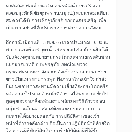
ผาติเสนะ พลเมืองดี ส.ต.ต.พีรพัฒน์ เอี่ยวศิริ และ
ส.ต.ต.สุรศักดิ์ ชัยชุมพร ผบ.หมู่ (ป.) สภ.นาจอมเทียน
สมควรได้รับการเชิดชูเกียรติ ยกย่องสรรเสริญ เพื่อ
เป็นแบบอย่างที่ดีแก่ข้าราชการตำรวจและสังคม
อีกกรณี เมื่อวันที่ 13 พ.ย. 65 เวลาประมาณ 16.00 น.
พ.ต.ต.ณรงค์เดช บุตรน้ำเพชร สวป.สน.มักกะสัน ได้
รับแจ้งเหตุชายพยายามกระโดดสะพานยกระดับข้าม
แยกมารยาทดี ถ.เพชรอุทัย เขตห้วยขวาง
กรุงเทพมหานคร จึงนำกำลังเข้าตรวจสอบ พบชาย
ชาวเมียนมา สามารถพูด ฟังภาษาไทยเข้าใจ กำลัง
ยืนบนขอบราวสะพานมีความเสี่ยงที่จะกระโดดหรือ
ผลัดตกลงไป ทางเจ้าหน้าที่ตำรวจได้พยายามเข้าไป
พูดคุยเจรจาเกลี้ยกล่อมตามหลักยุทธวิธีตำรวจ จน
หนุ่มชาวเมียนมา สงบสติลงและยอมลงจากราว
สะพานได้อย่างปลอดภัย การปฏิบัติงานของเจ้า
หน้าที่ตำรวจดังกล่าว ถือเป็นการปฏิบัติหน้าที่ด้วยจิต
วิญญาณผู้พิทักษ์สันติราษฎร์ ปฏิบัติต่อผู้ที่ได้รับ