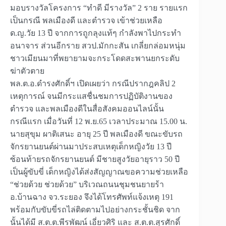
มอบรางวัลโครงการ “ทำดี มีรางวัล” 2 ราย รายแรก
เป็นกรณี พลเมืองดี และตำรวจ เข้าช่วยเหลือ
ด.ญ.วัย 13 ปี จากการถูกลุงแท้ๆ กำลังพาไปกระทำ
อนาจาร ส่วนอีกราย สวป.มักกะสัน เกลี่ยกล่อมหนุ่ม
ชาวเมียนมาที่พยายามจะกระโดดสะพานยกระดับ
ฆ่าตัวตาย
พล.ต.อ.ดำรงศักดิ์ฯ เปิดเผยว่า กรณีปรากฎคลิป 2
เหตุการณ์ จนมีกระแสชื่นชมการปฏิบัติงานของ
ตำรวจ และพลเมืองดีในสื่อสังคมออนไลน์นั้น
กรณีแรก เมื่อวันที่ 12 พ.ย.65 เวลาประมาณ 15.00 น.
นายสุขุม ผาติเสนะ อายุ 25 ปี พลเมืองดี ขณะขับรถ
จักรยานยนต์ผ่านมาประสบเหตุเด็กหญิงวัย 13 ปี
ซ้อนท้ายรถจักรยานยนต์ มีชายสูงวัยอายุราว 50 ปี
เป็นผู้ขับขี่ เด็กหญิงได้ส่งสัญญาณขอความช่วยเหลือ
“ช่วยด้วย ช่วยด้วย” บริเวณถนนชุมชนยายร้า
อ.บ้านฉาง จว.ระยอง จึงได้โทรศัพท์แจ้งเหตุ 191
พร้อมกับขับขี่รถไล่ติดตามไปอย่างกระชั้นชิด จาก
นั้นได้มี ส.ต.ต.พีรพัฒน์ เอี่ยวศิริ และ ส.ต.ต.สุรศักดิ์