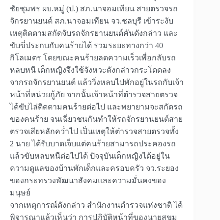
ชัยชุมพร ผบ.หมู่ (ป.) สภ.นาจอมเทียน สายตรวจรถ
จักรยานยนต์ สภ.นาจอมเทียน จว.ชลบุรี เข้าระงับ
เหตุติดตามสกัดจับรถจักรยานยนต์คันดังกล่าว และ
ขับขี่ประกบกับคนร้ายได้ รวมระยะทางกว่า 40
กิโลเมตร โดยขณะคนร้ายลดความเร็วเพื่อกลับรถ
หลบหนี เด็กหญิงจึงใช้จังหวะดังกล่าวกระโดดลง
จากรถจักรยานยนต์ แล้ววิ่งหลบไปพักอยู่ในรถกับเจ้า
หน้าที่หน่วยกู้ภัย จากนั้นเจ้าหน้าที่ตำรวจสายตรวจ
ได้ขับไล่ติดตามคนร้ายต่อไป และพยายามจะสกัดรถ
ของคนร้าย จนเฉี่ยวชนกันทำให้รถจักรยานยนต์สาย
ตรวจเสียหลักคว่ำไป เป็นเหตุให้ตำรวจสายตรวจทั้ง
2 นาย ได้รับบาดเจ็บแต่คนร้ายสามารถประคองรถ
แล้วขับหลบหนีต่อไปได้ ปัจจุบันเด็กหญิงได้อยู่ใน
ความดูแลของบ้านพักเด็กและครอบครัว จว.ระยอง
ของกระทรวงพัฒนาสังคมและความมั่นคงของ
มนุษย์
จากเหตุการณ์ดังกล่าว สํานักงานตํารวจแห่งชาติ ได้
พิจารณาแล้วเห็นว่า การปฏิบัติหน้าที่ของนายสุขุม