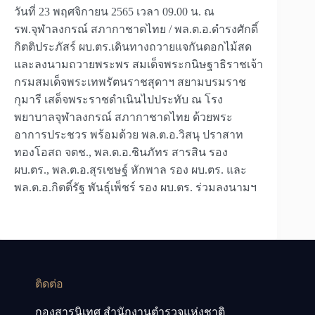
วันที่ 23 พฤศจิกายน 2565 เวลา 09.00 น. ณ
รพ.จุฬาลงกรณ์ สภากาชาดไทย / พล.ต.อ.ดำรงศักดิ์
กิตติประภัสร์ ผบ.ตร.เดินทางถวายแจกันดอกไม้สด
และลงนามถวายพระพร สมเด็จพระกนิษฐาธิราชเจ้า
กรมสมเด็จพระเทพรัตนราชสุดาฯ สยามบรมราช
กุมารี เสด็จพระราชดำเนินไปประทับ ณ โรง
พยาบาลจุฬาลงกรณ์ สภากาชาดไทย ด้วยพระ
อาการประชวร พร้อมด้วย พล.ต.อ.วิสนุ ปราสาท
ทองโอสถ จตช., พล.ต.อ.ชินภัทร สารสิน รอง
ผบ.ตร., พล.ต.อ.สุรเชษฐ์ หักพาล รอง ผบ.ตร. และ
พล.ต.อ.กิตติ์รัฐ พันธุ์เพ็ชร์ รอง ผบ.ตร. ร่วมลงนามฯ
ติดต่อ
กองสารนิเทศ สำนักงานตำรวจแห่งชาติ