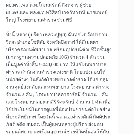
ผบ.ตร. ,พล.ต.ท.โสภณรัตน์ สิงหจารุ ผู้ช่วย
ผบ.ตร.และ พล.ต.ท.ทวีศิลป์ เวชวิทารณ์ นายแพทย์
ใหญ่ โรงพยาบาลตำรวจ ร่วมพิธี
ทั้งนี้ หลวงปู่ปรีดา (หลวงปู่ทุย) ฉันทกโร วัดป่าดาน
วิเวก อำเภอโซ่พิสัย จังหวัดบึงกาฬ ได้มีเมตตา
บริจาครถยนต์พยาบาล พร้อมอุปกรณ์ช่วยชีวิตชั้นสูง
(มาตรฐานความปลอดภัย 10G) จำนวน 4 คัน รวม
เป็นมูลค่าทั้งสิ้น 9,040,000 บาท ให้แก่โรงพยาบาล
ตำรวจ สำนักงานตำรวจแห่งชาติ โดยแบ่งมอบให้
หน่วยต่างๆ ในสังกัดโรงพยาบาลตำรวจ ได้แก่ กลุ่ม
งานศูนย์ส่งกลับและรถพยาบาล โรงพยาบาลตำรวจ
จำนวน 2 คัน , โรงพยาบาลดารารัศมี จำนวน 1 คัน
และโรงพยาบาลยะลาสิริรัตนรักษ์ จำนวน 1 คัน เพื่อ
ใช้ประโยชน์ในการดูแลพี่น้องประชาชนต่อไปอย่าง
มีประสิทธิภาพ โดยวันนี้ พล.ต.อ.ดำรงศักดิ์ กิตติประ
ภัสร์ อดีต ผบ.ตร. เป็นผู้แทนหลวงปู่ปรีดา ส่งมอบ
รถยนต์พยาบาลพร้อมอุปกรณ์ช่วยชีวิตชั้นสูง ให้กับ