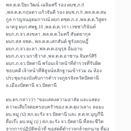
พล.ต.ต.ปิยะวัฒน์ เฉลิมศรี รอง ผบช.ภ.9
,พล.ต.ต.กฤษดา แก้วจันดี รอง ผบช.ภ.9 ,พล.ต.ต.สม
กูล กาญจนอุดมการณ์ ผบก.ตชด.ภ.4 ,พล.ต.ต.วิสูตร
นาคจู ผบก.ศพฐ.10 ,พล.ต.ต.วรา เวชชาภินันท์
ผบก.ภ.จว.สงขลา ,พล.ต.ต.ไมตรี สันตยากุล
ผบก.สส.จชต., พล.ต.ต.เสกสันต์ ชูรังสฤษฎิ์
ผบก.ภ.จว.ยะลา ,พล.ต.ต.อนุรุธ อิ่มอาบ
ผบก.ภ.จว.นราธิวาส ,พล.ต.ต.อาชาน จันทร์ศิริ
ผบก.ภ.จว.ปัตตานี พร้อมเจ้าหน้าที่ตำรวจที่รับผิด
ชอบคดี เจ้าหน้าที่พิสูจน์หลักฐานเข้าร่วม ณ ห้อง
ประชุมกองบังคับการตำรวจภูธรจังหวัดปัตตานี
อ.เมืองปัตตานี จว.ปัตตานี
ผบ.ตร.กล่าวว่า “ขอแสดงความอาลัย และแสดง
ความเสียใจต่อครอบครัวของ ด.ต.ตุแวเลาะ ลอมะ
ผบ.หมู่ (ป) สภ.ยะรัง จว.ปัตตานี และ ส.ต.ท.บุญกีนี
ดือเร๊ะ ผบ.หมู่ (ป ) สภ.ยะรัง จว.ปัตตานี ที่สละชีวิต
จากการปฏิบัติหน้าที่ ขอสดุดีตำรวจกล้าทุกนาย ที่มุ่ง