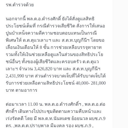
รพ.ตำรวจด้วย
นอกจากนี้ พล.ต.อ.ดำรงศักดิ์ ยังได้สั่งดูแลสิทธิ
ประโยชน์เต็มที่ กรณีตำรวจเสียชีวิต สั่งการให้เสนอ
ปูนบำเหน็จความดีความชอบตอบแทนเป็นกรณี
พิเศษให้ ด.ต.ตุแวเลาะฯ และ ส.ต.ท.บุญกีนีฯ โดยขอ
เลื่อนเงินเดือนให้ 8 ขั้น การช่วยเหลือบรรจุทายาท
รวมทั้งให้เงินช่วยเหลือดูแลในส่วนของสิทธิประโย
ชน์อื่นๆ ทั้งของผู้เสียชีวิตและครอบครัว ด.ต.ตุแว
เลาะฯ จำนวน 3,426,820 บาท และ ส.ต.ท.บุญกีนีฯ
2,431,990 บาท ส่วนตำรวจบาดเจ็บที่ได้รับบาดเจ็บได้
รับการช่วยเหลือตามสิทธิประโยชน์ 40,000- 281,000
บาท ตามอาการ
ต่อมาเวลา 11.00 น. พล.ต.อ.ดำรงศักดิ์ฯ , พล.ต.อ.ต่อ
ศักดิ์ฯ เดินทางไปประชุมติดตามความคืบหน้าและ
เร่งรัดคดี โดย มี พล.ต.ท.นันทเดช ย้อยนวล ผบช.ภ.9
ตร. ,พล.ต.ต.ปราบพาล มีมงคล รอง ผบช.ภ.9 ,