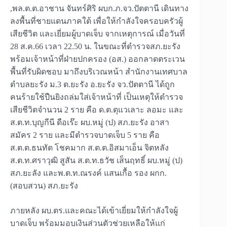
,พล.ต.ต.อาชาน จันทร์ศิริ ผบก.ภ.จว.ปัตตานี เดินทาง
ลงพื้นที่ชายแดนภาคใต้ เพื่อให้กำลังใจครอบครัวผู้
เสียชีวิต และเยี่ยมผู้บาดเจ็บ จากเหตุการณ์ เมื่อวันที่
28 ส.ค.66 เวลา 22.50 น. ในขณะที่ตำรวจสภ.ยะรัง
พร้อมเจ้าหน้าที่ฝ่ายปกครอง (อส.) ออกลาดตระเวน
พื้นที่รับผิดชอบ มาถึงบริเวณหน้า สำนักงานเทศบาล
ตำบลยะรัง ม.3 ต.ยะรัง อ.ยะรัง จว.ปัตตานี ได้ถูก
คนร้ายใช้ปืนยิงถล่มใส่เจ้าหน้าที่ เป็นเหตุให้ตำรวจ
เสียชีวิตจำนวน 2 ราย คือ ด.ต.ตุแวเลาะ ลอมะ และ
ส.ต.ท.บุญกีนี ดือเร๊ะ ผบ.หมู่ (ป) สภ.ยะรัง อาสา
สมัคร 2 ราย และมีตำรวจบาดเจ็บ 5 ราย คือ
ส.ต.ต.ธนทัต โชคมาก ส.ต.ต.อิสมาเอ็น จิตหลัง
ส.ต.ท.ศราวุฒิ สูสัน ส.ต.ท.ธวัช เส็นฤทธิ์ ผบ.หมู่ (ป)
สภ.ยะลัง และพ.ต.ท.ณรงค์ แสนเกื้อ รอง ผกก.
(สอบสวน) สภ.ยะรัง
ภายหลัง ผบ.ตร.และคณะได้เข้าเยี่ยมให้กำลังใจผู้
บาดเจ็บ พร้อมมอบเงินส่วนตัวช่วยเหลือให้แก่