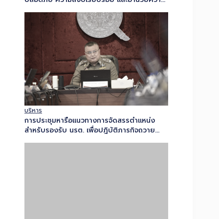
บริหาร
การประชุมหารือแนวทางการจัดสรรตำแหน่ง
สำหรับรองรับ นรต. เพื่อปฎิบัติภารกิจถวาย
ความปลอดภัย และปฎิบัติการพิเศษ
ป้องกันและปราบปรามอาชญากรรม
ศูนย์ต่อต้านการฉ้อโกงออนไลน์​ (ACSC) เผยภัย
ออนไลน์รอบสัปดาห์ทะลุ 177 ล้าน!พบ “หลอก
ซื้อขายสินค้า” ยังครองอันดับ 1 เสียหายกว่า
48…