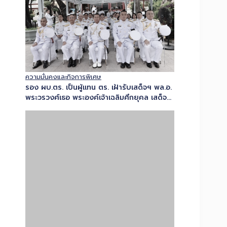
ความมั่นคงและกิจการพิเศษ
รอง ผบ.ตร. เป็นผู้แทน ตร. เฝ้ารับเสด็จฯ พล.อ.
พระวรวงศ์เธอ พระองค์เจ้าเฉลิมศึกยุคล เสด็จ
ปฏิบัติพระราชกรณียกิจแทนพระองค์ในพระราช
พิธีทรงบำเพ็ญพระราชกุศล เนื่องในวัน
อาสาฬหบูชาและเทศกาลเข้าพรรษา…