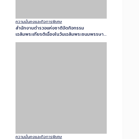
ความมั่นคงและกิจการพิเศษ
ผู้บัญชาการตำรวจแห่งชาติ
กิจกรรมเฉลิมพระเกียรติพระบาทสมเด็จ
พระเจ้าอยู่หัว เนื่องในโอกาสวันเฉลิม
พระชนมพรรษา 28 กรกฏาคม 2569 “สายน้ำ
แห่งชีวิต ใต้ร่มพระบารมี สืบสานวิถี
รัตนโกสินทร์” โครงการพระราชดิริ ตามพระบรม
ราโชบาย…