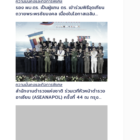
พระชนมพรรษาพระบาทสมเด็จพระเจ้าอยู่หัว 28
กรกฎาคม 2569…
ความมั่นคงและกิจการพิเศษ
สำนักงานตำรวจแห่งชาติ ร่วมเวทีหัวหน้าตำรวจ
อาเซียน (ASEANAPOL) ครั้งที่ 44 ณ กรุง
มะนิลา ภายใต้แนวคิด “United in…