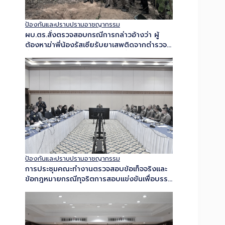
ป้องกันและปราบปรามอาชญากรรม
ผบ.ตร.สั่งตรวจสอบกรณีการกล่าวอ้างว่า ผู้
ต้องหาฆ่าพี่น้องรัสเซียรับยาเสพติดจากตำรวจ
ย้ำหากพบผิดดำเนินการเด็ดขาดทั้งวินัย-อาญา
ป้องกันและปราบปรามอาชญากรรม
การประชุมคณะทำงานตรวจสอบข้อเท็จจริงและ
ข้อกฎหมายกรณีทุจริตการสอบแข่งขันเพื่อบรรจุ
บุคคลเป็นข้าราชการหรือพนักงานส่วนท้องถิ่น
ครั้งที่ 5/2569