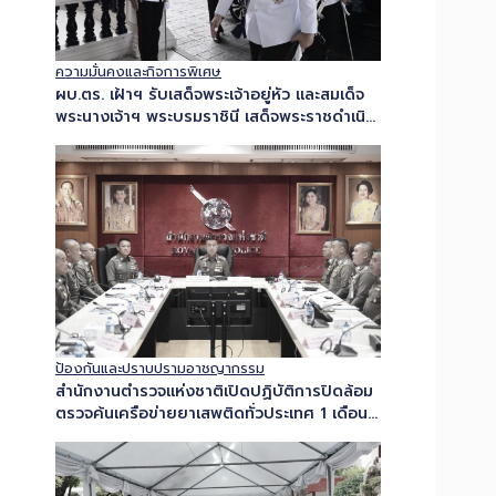
ความมั่นคงและกิจการพิเศษ
ผบ.ตร. เฝ้าฯ รับเสด็จพระเจ้าอยู่หัว และสมเด็จ
พระนางเจ้าฯ พระบรมราชินี เสด็จพระราชดำเนิน
ไปในพระราชพิธีทรงบำเพ็ญพระราชกุศลปัญญา
สมวารพระราราชทานพระศพสมเด็จพระเจ้า
ลูกเธอ เจ้าฟ้าพัชรกิติยาภาฯ…
ป้องกันและปราบปรามอาชญากรรม
สำนักงานตำรวจแห่งชาติเปิดปฏิบัติการปิดล้อม
ตรวจค้นเครือข่ายยาเสพติดทั่วประเทศ 1 เดือน
ปิดล้อมตรวจค้นเป้าหมายรวม 9,432 จุด ทลาย
กว่า 1,580 เครือข่าย ยึดยาบ้า…