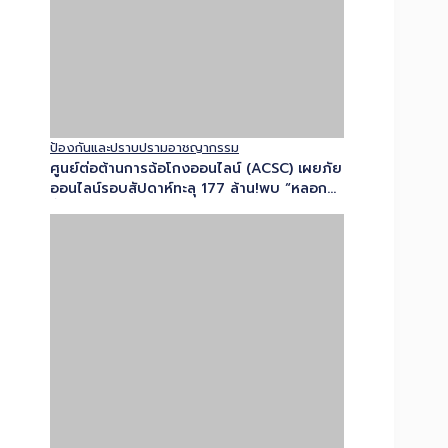
ความมั่นคงและกิจการพิเศษ
สำนักงานตำรวจแห่งชาติจัดกิจกรรม
เฉลิมพระเกียรติเนื่องในวันเฉลิมพระชนมพรรษา
พระบาทสมเด็จพระเจ้าอยู่หัว 28 กรกฎาคม
2569
ความมั่นคงและกิจการพิเศษ
คณะหน่วยงานความมั่นคง ร่วมหารือทางการ
เมียนมา เร่งแก้ปัญหายาเสพติดในระดับภูมิภาค
ยกระดับการปราบปรามแหล่งผลิตอย่างจริงจัง