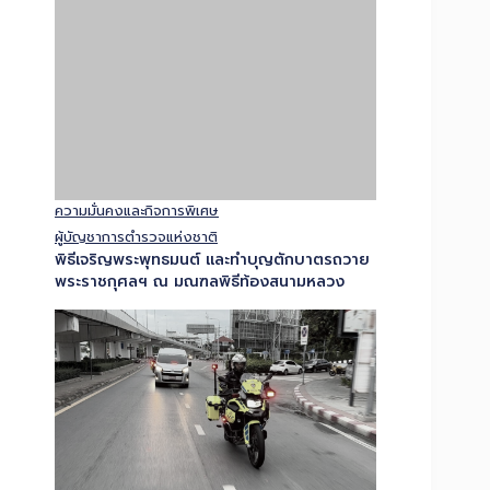
ความมั่นคงและกิจการพิเศษ
ผู้บัญชาการตำรวจแห่งชาติ
พิธีเจริญพระพุทธมนต์ และทำบุญตักบาตรถวาย
พระราชกุศลฯ ณ มณฑลพิธีท้องสนามหลวง
ความมั่นคงและกิจการพิเศษ
“น้อมสำนึกในพระมหากรุณาธิคุณ ถวายเป็นพระ
ราชกุศล…ส่งต่อลมหายใจ”ตำรวจจราจร
โครงการพระราชดำริ ผนึกกำลังตำรวจ
ทางหลวงและตำรวจจราจรโคราช เปิดเส้นทาง
ลำเลียงหัวใจดวงที่ 181 ส่ง รพ.รามาธิบดี…