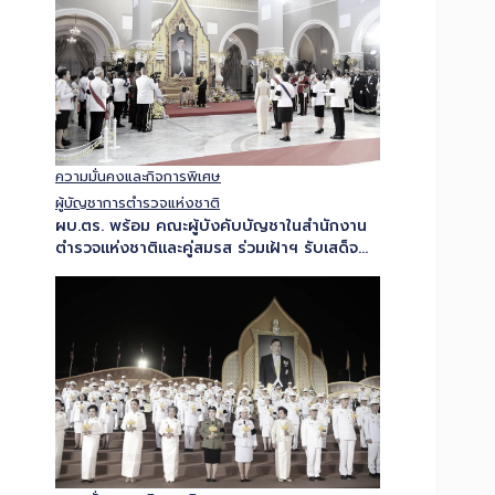
ความมั่นคงและกิจการพิเศษ
ผู้บัญชาการตำรวจแห่งชาติ
ผบ.ตร. พร้อม คณะผู้บังคับบัญชาในสำนักงาน
ตำรวจแห่งชาติและคู่สมรส ร่วมเฝ้าฯ รับเสด็จ
สมเด็จพระกนิษฐาธิราชเจ้า กรมสมเด็จพระเทพ
รัตนราชสุดาฯ สยามบรมราชกุมารี เสด็จฯ ใน
งานสโมสรสันนิบาตเฉลิมพระเกียรติ…
ความมั่นคงและกิจการพิเศษ
รอง ผบ.ตร. เป็นผู้แทน ตร. เข้าร่วมพิธีจุดเทียน
ถวายพระพรชัยมงคล เนื่องในโอกาสเฉลิม