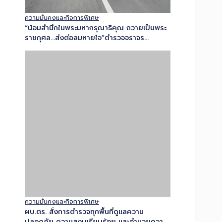
ความมั่นคงและกิจการพิเศษ
ผบ.ตร. สั่งการตำรวจทุกพื้นที่ดูแลความ
ปลอดภัย ความสงบเรียบร้อย และอำนวยความ
สะดวกการจราจร ตลอดห้วงวันหยุดยาว –
เตือนงดจำหน่ายเครื่องดื่มแอลกอฮอล์ทุกชนิด
48 ชั่วโมง…