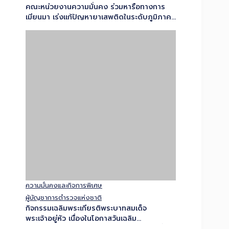
จเรตำรวจ
โฆษกสำนักงานตำรวจแห่งชาติมอบอีก 1 รางวัล
โฆษกยกนิ้ว ให้ตำรวจอินฟลูเอ็นเซอร์
สภ.สองพี่น้องพร้อมเปิดมิติใหม่การสื่อสาร จับ
มือตำรวจอินฟลูเอ็นเซอร์ประชาสัมพันธ์เชิงรุกเข้า
ถึงทุกกลุ่มเป้าหมาย…
ความมั่นคงและกิจการพิเศษ
สำนักงานตำรวจแห่งชาติบูรณาการตำรวจ
จราจรทั่วประเทศ ดูแลทุกการเดินทางช่วงวัน
หยุดยาว เน้นอำนวยการจราจร และลดอุบัติเหตุ
ทางถนน ย้ำผู้ขับขี่เคารพกฎจราจร เมา-ง่วง-
เพลีย ไม่ขับ เพื่อให้ประชาชนเดินทางปลอดภัย…
1
2
3
4
5
6
7