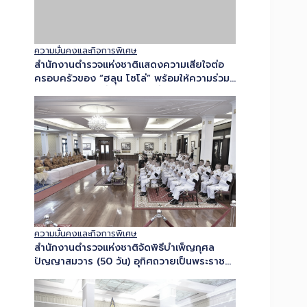
ความมั่นคงและกิจการพิเศษ
สำนักงานตำรวจแห่งชาติแสดงความเสียใจต่อ
ครอบครัวของ “ฮลุน โซโล่” พร้อมให้ความร่วม
มือกับหน่วยงานที่เกี่ยวข้อง เพื่อให้การดำเนิน
การตรวจพิสูจน์เป็นไปอย่างรอบคอบ โปร่งใส…
ความมั่นคงและกิจการพิเศษ
สำนักงานตำรวจแห่งชาติจัดพิธีบำเพ็ญกุศล
ปัญญาสมวาร (50 วัน) อุทิศถวายเป็นพระราช
กุศลแด่ สมเด็จพระเจ้าลูกเธอ เจ้าฟ้าพัชรกิติยา
ภา นเรนทิราเทพยวดี กรมหลวงราชสาริณีสิริ
พัชร มหาวัชรราชธิดา…