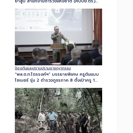
ยาสูบ สำนักงานตำรวจแห่งชาติ (ศปบย.ตร.)
พร้อมตำรวจสอบสวนกลาง และ ปอศ. ร่วมกับ
กรมสรรพสามิต แถลงข่าวทลายโกดังบุหรี่เถื่อน
ใจกลางเมืองโคราช ยึดของกลาง…
ป้องกันและปราบปรามอาชญากรรม
“พล.ต.ท.ไตรรงค์ฯ” บรรยายพิเศษ ครูต้นแบบ
ไซเบอร์ รุ่น 2 ตำรวจภูธรภาค 8 ตั้งเป้าครู 1
คน…