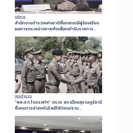
บริหาร
สำนักงานตำรวจแห่งชาติชี้แจงกรณีผู้ร้องเรียน
ผลการตรวจร่างกายคัดเลือกเข้ารับราชการ
ตำรวจ ยืนยันพบความผิดปกติของปอด ยึดผล
การตรวจ ณ วันที่กำหนด และดำเนินการตาม
ระเบียบ ก.ตร. เพื่อความเป็นธรรมแก่ผู้เข้าสอบ
ทุกคน…
จเรตำรวจ
“พล.ต.ท.ไตรรงค์ฯ” ตรวจ สภ.เมืองสุราษฎร์ธานี
ชื่นชมการนำเทคโนโลยีใช้ป้องปราม
อาชญากรรม กำชับการปฏิบัติด้วยหัวใจของผู้
พิทักษ์สันติราษฎร์