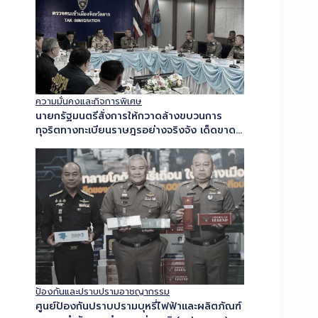
ความมั่นคงและกิจการพิเศษ
นายกรัฐมนตรีสั่งการให้กวาดล้างขบวนการ
ทุจริตทางทะเบียนราษฎรอย่างจริงจัง เด็ดขาด
และเป็นระบบ – ผบ.ตร. มอบหมายให้ พล.ต.อ.สำ
ราญฯ ปฏิบัติการ “ทลายบัตร 10…
ป้องกันและปราบปรามอาชญากรรม
ศูนย์ป้องกันปราบปรามบุหรี่ไฟฟ้าและผลิตภัณฑ์