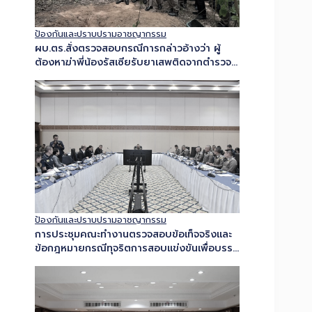
ป้องกันและปราบปรามอาชญากรรม
ผบ.ตร.สั่งตรวจสอบกรณีการกล่าวอ้างว่า ผู้
ต้องหาฆ่าพี่น้องรัสเซียรับยาเสพติดจากตำรวจ
ย้ำหากพบผิดดำเนินการเด็ดขาดทั้งวินัย-อาญา
ป้องกันและปราบปรามอาชญากรรม
การประชุมคณะทำงานตรวจสอบข้อเท็จจริงและ
ข้อกฎหมายกรณีทุจริตการสอบแข่งขันเพื่อบรรจุ
บุคคลเป็นข้าราชการหรือพนักงานส่วนท้องถิ่น
ครั้งที่ 5/2569