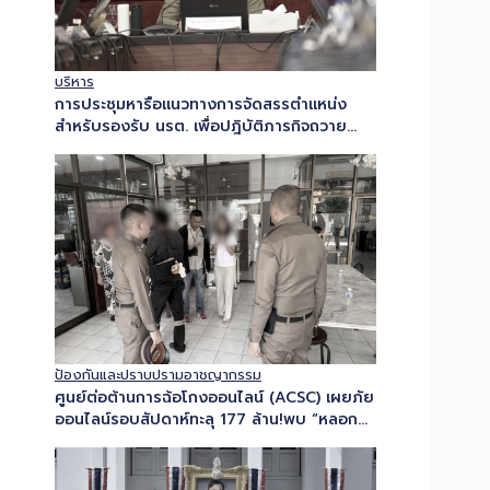
บริหาร
การประชุมหารือแนวทางการจัดสรรตำแหน่ง
สำหรับรองรับ นรต. เพื่อปฎิบัติภารกิจถวาย
ความปลอดภัย และปฎิบัติการพิเศษ
ป้องกันและปราบปรามอาชญากรรม
ศูนย์ต่อต้านการฉ้อโกงออนไลน์​ (ACSC) เผยภัย
ออนไลน์รอบสัปดาห์ทะลุ 177 ล้าน!พบ “หลอก
ซื้อขายสินค้า” ยังครองอันดับ 1 เสียหายกว่า
48…