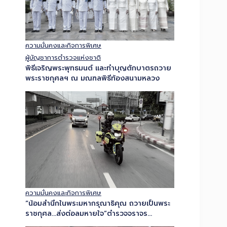
ความมั่นคงและกิจการพิเศษ
ผู้บัญชาการตำรวจแห่งชาติ
พิธีเจริญพระพุทธมนต์ และทำบุญตักบาตรถวาย
พระราชกุศลฯ ณ มณฑลพิธีท้องสนามหลวง
ความมั่นคงและกิจการพิเศษ
“น้อมสำนึกในพระมหากรุณาธิคุณ ถวายเป็นพระ
ราชกุศล…ส่งต่อลมหายใจ”ตำรวจจราจร
โครงการพระราชดำริ ผนึกกำลังตำรวจ
ทางหลวงและตำรวจจราจรโคราช เปิดเส้นทาง
ลำเลียงหัวใจดวงที่ 181 ส่ง รพ.รามาธิบดี…