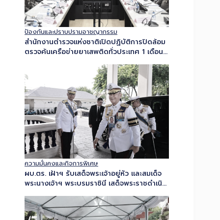
ป้องกันและปราบปรามอาชญากรรม
สำนักงานตำรวจแห่งชาติเปิดปฏิบัติการปิดล้อม
ตรวจค้นเครือข่ายยาเสพติดทั่วประเทศ 1 เดือน
ปิดล้อมตรวจค้นเป้าหมายรวม 9,432 จุด ทลาย
กว่า 1,580 เครือข่าย ยึดยาบ้า…
ความมั่นคงและกิจการพิเศษ
ผบ.ตร. เฝ้าฯ รับเสด็จพระเจ้าอยู่หัว และสมเด็จ
พระนางเจ้าฯ พระบรมราชินี เสด็จพระราชดำเนิน
ไปในพระราชพิธีทรงบำเพ็ญพระราชกุศลปัญญา
สมวารพระราราชทานพระศพสมเด็จพระเจ้า
ลูกเธอ เจ้าฟ้าพัชรกิติยาภาฯ…