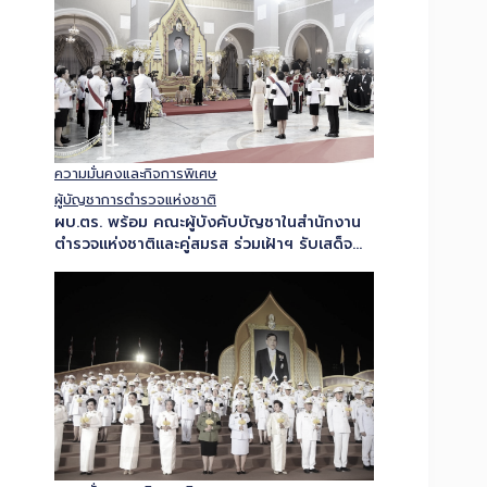
ความมั่นคงและกิจการพิเศษ
ผู้บัญชาการตำรวจแห่งชาติ
ผบ.ตร. พร้อม คณะผู้บังคับบัญชาในสำนักงาน
ตำรวจแห่งชาติและคู่สมรส ร่วมเฝ้าฯ รับเสด็จ
สมเด็จพระกนิษฐาธิราชเจ้า กรมสมเด็จพระเทพ
รัตนราชสุดาฯ สยามบรมราชกุมารี เสด็จฯ ใน
งานสโมสรสันนิบาตเฉลิมพระเกียรติ…
ความมั่นคงและกิจการพิเศษ
รอง ผบ.ตร. เป็นผู้แทน ตร. เข้าร่วมพิธีจุดเทียน
ถวายพระพรชัยมงคล เนื่องในโอกาสเฉลิม