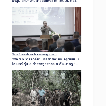
ยาสูบ สำนักงานตำรวจแห่งชาติ (ศปบย.ตร.)
พร้อมตำรวจสอบสวนกลาง และ ปอศ. ร่วมกับ
กรมสรรพสามิต แถลงข่าวทลายโกดังบุหรี่เถื่อน
ใจกลางเมืองโคราช ยึดของกลาง…
ป้องกันและปราบปรามอาชญากรรม
“พล.ต.ท.ไตรรงค์ฯ” บรรยายพิเศษ ครูต้นแบบ
ไซเบอร์ รุ่น 2 ตำรวจภูธรภาค 8 ตั้งเป้าครู 1
คน…