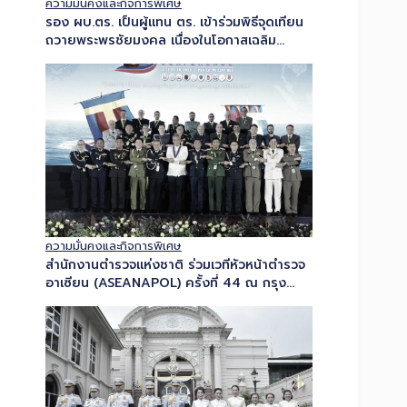
พระชนมพรรษาพระบาทสมเด็จพระเจ้าอยู่หัว 28
กรกฎาคม 2569…
ความมั่นคงและกิจการพิเศษ
สำนักงานตำรวจแห่งชาติ ร่วมเวทีหัวหน้าตำรวจ
อาเซียน (ASEANAPOL) ครั้งที่ 44 ณ กรุง
มะนิลา ภายใต้แนวคิด “United in…