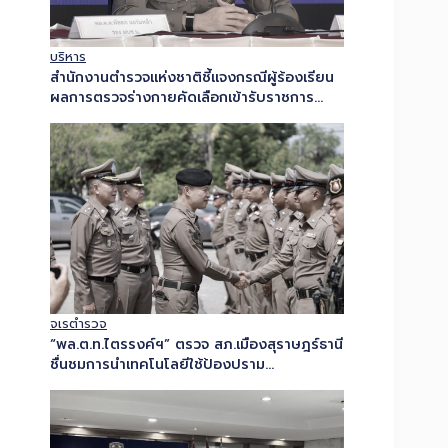
บริหาร
สำนักงานตำรวจแห่งชาติชี้แจงกรณีผู้ร้องเรียน
ผลการตรวจร่างกายคัดเลือกเข้ารับราชการ
ตำรวจ ยืนยันพบความผิดปกติของปอด ยึดผล
การตรวจ ณ วันที่กำหนด และดำเนินการตาม
ระเบียบ ก.ตร. เพื่อความเป็นธรรมแก่ผู้เข้าสอบ
ทุกคน…
จเรตำรวจ
“พล.ต.ท.ไตรรงค์ฯ” ตรวจ สภ.เมืองสุราษฎร์ธานี
ชื่นชมการนำเทคโนโลยีใช้ป้องปราม
อาชญากรรม กำชับการปฏิบัติด้วยหัวใจของผู้
พิทักษ์สันติราษฎร์