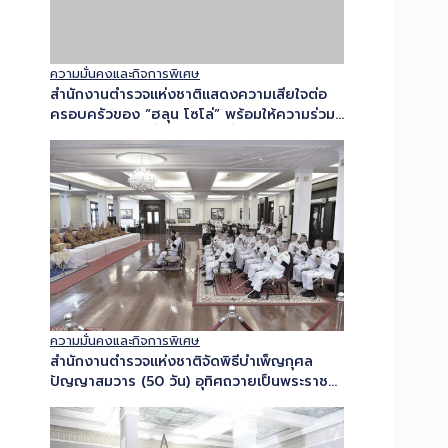
ความมั่นคงและกิจการพิเศษ
สำนักงานตำรวจแห่งชาติแสดงความเสียใจต่อ
ครอบครัวของ “ฮลุน โซโล่” พร้อมให้ความร่วม
มือกับหน่วยงานที่เกี่ยวข้อง เพื่อให้การดำเนิน
การตรวจพิสูจน์เป็นไปอย่างรอบคอบ โปร่งใส…
ความมั่นคงและกิจการพิเศษ
สำนักงานตำรวจแห่งชาติจัดพิธีบำเพ็ญกุศล
ปัญญาสมวาร (50 วัน) อุทิศถวายเป็นพระราช
กุศลแด่ สมเด็จพระเจ้าลูกเธอ เจ้าฟ้าพัชรกิติยา
ภา นเรนทิราเทพยวดี กรมหลวงราชสาริณีสิริ
พัชร มหาวัชรราชธิดา…