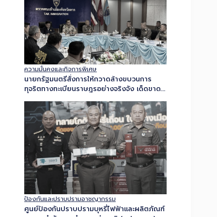
ความมั่นคงและกิจการพิเศษ
นายกรัฐมนตรีสั่งการให้กวาดล้างขบวนการ
ทุจริตทางทะเบียนราษฎรอย่างจริงจัง เด็ดขาด
และเป็นระบบ – ผบ.ตร. มอบหมายให้ พล.ต.อ.สำ
ราญฯ ปฏิบัติการ “ทลายบัตร 10…
ป้องกันและปราบปรามอาชญากรรม
ศูนย์ป้องกันปราบปรามบุหรี่ไฟฟ้าและผลิตภัณฑ์