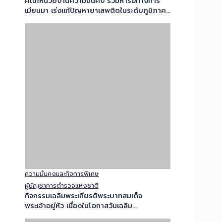
ความมั่นคงและกิจการพิเศษ
ผู้บัญชาการตำรวจแห่งชาติ
กิจกรรมเฉลิมพระเกียรติพระบาทสมเด็จ
พระเจ้าอยู่หัว เนื่องในโอกาสวันเฉลิม
พระชนมพรรษา 28 กรกฏาคม 2569 “สายน้ำ
แห่งชีวิต ใต้ร่มพระบารมี สืบสานวิถี
รัตนโกสินทร์” โครงการพระราชดิริ ตามพระบรม
ราโชบาย…