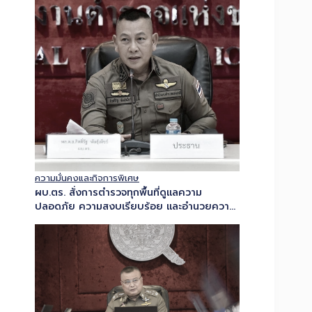
ความมั่นคงและกิจการพิเศษ
ผบ.ตร. สั่งการตำรวจทุกพื้นที่ดูแลความ
ปลอดภัย ความสงบเรียบร้อย และอำนวยความ
สะดวกการจราจร ตลอดห้วงวันหยุดยาว –
เตือนงดจำหน่ายเครื่องดื่มแอลกอฮอล์ทุกชนิด
48 ชั่วโมง…