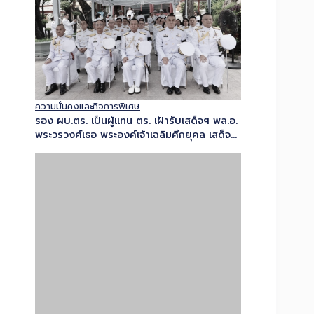
ความมั่นคงและกิจการพิเศษ
รอง ผบ.ตร. เป็นผู้แทน ตร. เฝ้ารับเสด็จฯ พล.อ.
พระวรวงศ์เธอ พระองค์เจ้าเฉลิมศึกยุคล เสด็จ
ปฏิบัติพระราชกรณียกิจแทนพระองค์ในพระราช
พิธีทรงบำเพ็ญพระราชกุศล เนื่องในวัน
อาสาฬหบูชาและเทศกาลเข้าพรรษา…