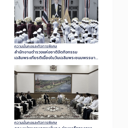
ความมั่นคงและกิจการพิเศษ
สำนักงานตำรวจแห่งชาติจัดกิจกรรม
เฉลิมพระเกียรติเนื่องในวันเฉลิมพระชนมพรรษา
พระบาทสมเด็จพระเจ้าอยู่หัว 28 กรกฎาคม
2569
ความมั่นคงและกิจการพิเศษ
คณะหน่วยงานความมั่นคง ร่วมหารือทางการ
เมียนมา เร่งแก้ปัญหายาเสพติดในระดับภูมิภาค
ยกระดับการปราบปรามแหล่งผลิตอย่างจริงจัง