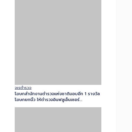
จเรตำรวจ
โฆษกสำนักงานตำรวจแห่งชาติมอบอีก 1 รางวัล
โฆษกยกนิ้ว ให้ตำรวจอินฟลูเอ็นเซอร์
สภ.สองพี่น้องพร้อมเปิดมิติใหม่การสื่อสาร จับ
มือตำรวจอินฟลูเอ็นเซอร์ประชาสัมพันธ์เชิงรุกเข้า
ถึงทุกกลุ่มเป้าหมาย…
ความมั่นคงและกิจการพิเศษ
สำนักงานตำรวจแห่งชาติบูรณาการตำรวจ
จราจรทั่วประเทศ ดูแลทุกการเดินทางช่วงวัน
หยุดยาว เน้นอำนวยการจราจร และลดอุบัติเหตุ
ทางถนน ย้ำผู้ขับขี่เคารพกฎจราจร เมา-ง่วง-
เพลีย ไม่ขับ เพื่อให้ประชาชนเดินทางปลอดภัย…
1
2
3
4
5
6
7