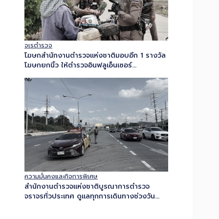
จเรตำรวจ
โฆษกสำนักงานตำรวจแห่งชาติมอบอีก 1 รางวัล
โฆษกยกนิ้ว ให้ตำรวจอินฟลูเอ็นเซอร์
สภ.สองพี่น้องพร้อมเปิดมิติใหม่การสื่อสาร จับ
มือตำรวจอินฟลูเอ็นเซอร์ประชาสัมพันธ์เชิงรุกเข้า
ถึงทุกกลุ่มเป้าหมาย…
ความมั่นคงและกิจการพิเศษ
สำนักงานตำรวจแห่งชาติบูรณาการตำรวจ
จราจรทั่วประเทศ ดูแลทุกการเดินทางช่วงวัน
หยุดยาว เน้นอำนวยการจราจร และลดอุบัติเหตุ
ทางถนน ย้ำผู้ขับขี่เคารพกฎจราจร เมา-ง่วง-
เพลีย ไม่ขับ เพื่อให้ประชาชนเดินทางปลอดภัย…
1
2
3
4
5
6
7