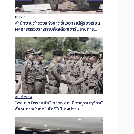
บริหาร
สำนักงานตำรวจแห่งชาติชี้แจงกรณีผู้ร้องเรียน
ผลการตรวจร่างกายคัดเลือกเข้ารับราชการ
ตำรวจ ยืนยันพบความผิดปกติของปอด ยึดผล
การตรวจ ณ วันที่กำหนด และดำเนินการตาม
ระเบียบ ก.ตร. เพื่อความเป็นธรรมแก่ผู้เข้าสอบ
ทุกคน…
จเรตำรวจ
“พล.ต.ท.ไตรรงค์ฯ” ตรวจ สภ.เมืองสุราษฎร์ธานี
ชื่นชมการนำเทคโนโลยีใช้ป้องปราม
อาชญากรรม กำชับการปฏิบัติด้วยหัวใจของผู้
พิทักษ์สันติราษฎร์