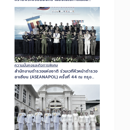
พระชนมพรรษาพระบาทสมเด็จพระเจ้าอยู่หัว 28
กรกฎาคม 2569…
ความมั่นคงและกิจการพิเศษ
สำนักงานตำรวจแห่งชาติ ร่วมเวทีหัวหน้าตำรวจ
อาเซียน (ASEANAPOL) ครั้งที่ 44 ณ กรุง
มะนิลา ภายใต้แนวคิด “United in…