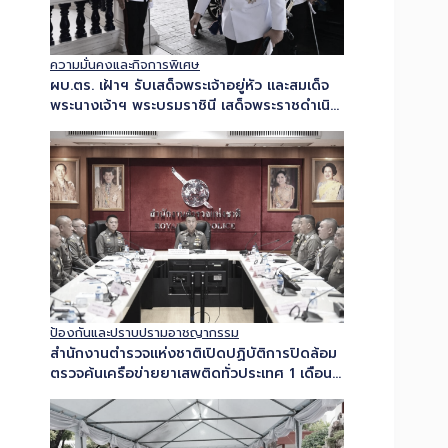
ความมั่นคงและกิจการพิเศษ
ผบ.ตร. เฝ้าฯ รับเสด็จพระเจ้าอยู่หัว และสมเด็จ
พระนางเจ้าฯ พระบรมราชินี เสด็จพระราชดำเนิน
ไปในพระราชพิธีทรงบำเพ็ญพระราชกุศลปัญญา
สมวารพระราราชทานพระศพสมเด็จพระเจ้า
ลูกเธอ เจ้าฟ้าพัชรกิติยาภาฯ…
ป้องกันและปราบปรามอาชญากรรม
สำนักงานตำรวจแห่งชาติเปิดปฏิบัติการปิดล้อม
ตรวจค้นเครือข่ายยาเสพติดทั่วประเทศ 1 เดือน
ปิดล้อมตรวจค้นเป้าหมายรวม 9,432 จุด ทลาย
กว่า 1,580 เครือข่าย ยึดยาบ้า…