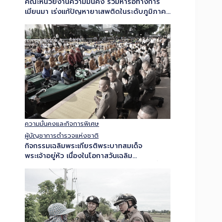
ความมั่นคงและกิจการพิเศษ
ผู้บัญชาการตำรวจแห่งชาติ
กิจกรรมเฉลิมพระเกียรติพระบาทสมเด็จ
พระเจ้าอยู่หัว เนื่องในโอกาสวันเฉลิม
พระชนมพรรษา 28 กรกฏาคม 2569 “สายน้ำ
แห่งชีวิต ใต้ร่มพระบารมี สืบสานวิถี
รัตนโกสินทร์” โครงการพระราชดิริ ตามพระบรม
ราโชบาย…