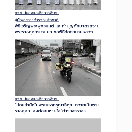
ความมั่นคงและกิจการพิเศษ
ผู้บัญชาการตำรวจแห่งชาติ
พิธีเจริญพระพุทธมนต์ และทำบุญตักบาตรถวาย
พระราชกุศลฯ ณ มณฑลพิธีท้องสนามหลวง
ความมั่นคงและกิจการพิเศษ
“น้อมสำนึกในพระมหากรุณาธิคุณ ถวายเป็นพระ
ราชกุศล…ส่งต่อลมหายใจ”ตำรวจจราจร
โครงการพระราชดำริ ผนึกกำลังตำรวจ
ทางหลวงและตำรวจจราจรโคราช เปิดเส้นทาง
ลำเลียงหัวใจดวงที่ 181 ส่ง รพ.รามาธิบดี…