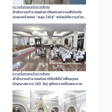
ความมั่นคงและกิจการพิเศษ
สำนักงานตำรวจแห่งชาติแสดงความเสียใจต่อ
ครอบครัวของ “ฮลุน โซโล่” พร้อมให้ความร่วม
มือกับหน่วยงานที่เกี่ยวข้อง เพื่อให้การดำเนิน
การตรวจพิสูจน์เป็นไปอย่างรอบคอบ โปร่งใส…
ความมั่นคงและกิจการพิเศษ
สำนักงานตำรวจแห่งชาติจัดพิธีบำเพ็ญกุศล
ปัญญาสมวาร (50 วัน) อุทิศถวายเป็นพระราช
กุศลแด่ สมเด็จพระเจ้าลูกเธอ เจ้าฟ้าพัชรกิติยา
ภา นเรนทิราเทพยวดี กรมหลวงราชสาริณีสิริ
พัชร มหาวัชรราชธิดา…