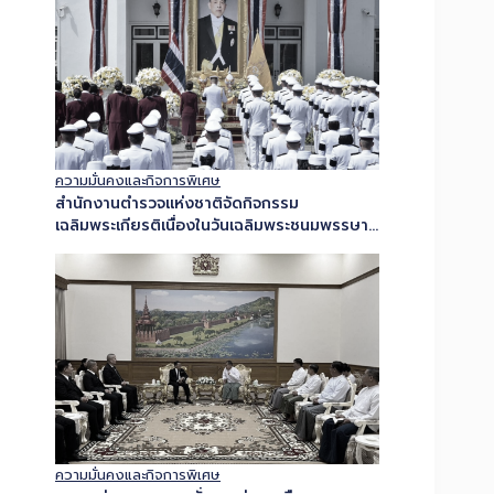
ความมั่นคงและกิจการพิเศษ
สำนักงานตำรวจแห่งชาติจัดกิจกรรม
เฉลิมพระเกียรติเนื่องในวันเฉลิมพระชนมพรรษา
พระบาทสมเด็จพระเจ้าอยู่หัว 28 กรกฎาคม
2569
ความมั่นคงและกิจการพิเศษ
คณะหน่วยงานความมั่นคง ร่วมหารือทางการ
เมียนมา เร่งแก้ปัญหายาเสพติดในระดับภูมิภาค
ยกระดับการปราบปรามแหล่งผลิตอย่างจริงจัง