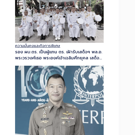
ความมั่นคงและกิจการพิเศษ
รอง ผบ.ตร. เป็นผู้แทน ตร. เฝ้ารับเสด็จฯ พล.อ.
พระวรวงศ์เธอ พระองค์เจ้าเฉลิมศึกยุคล เสด็จ
ปฏิบัติพระราชกรณียกิจแทนพระองค์ในพระราช
พิธีทรงบำเพ็ญพระราชกุศล เนื่องในวัน
อาสาฬหบูชาและเทศกาลเข้าพรรษา…