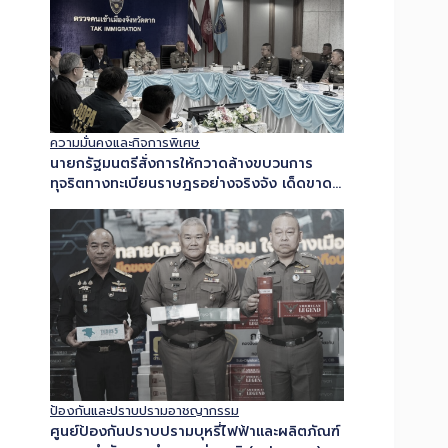
ความมั่นคงและกิจการพิเศษ
นายกรัฐมนตรีสั่งการให้กวาดล้างขบวนการ
ทุจริตทางทะเบียนราษฎรอย่างจริงจัง เด็ดขาด
และเป็นระบบ – ผบ.ตร. มอบหมายให้ พล.ต.อ.สำ
ราญฯ ปฏิบัติการ “ทลายบัตร 10…
ป้องกันและปราบปรามอาชญากรรม
ศูนย์ป้องกันปราบปรามบุหรี่ไฟฟ้าและผลิตภัณฑ์