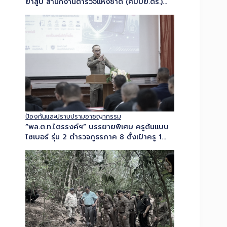
ยาสูบ สำนักงานตำรวจแห่งชาติ (ศปบย.ตร.)
พร้อมตำรวจสอบสวนกลาง และ ปอศ. ร่วมกับ
กรมสรรพสามิต แถลงข่าวทลายโกดังบุหรี่เถื่อน
ใจกลางเมืองโคราช ยึดของกลาง…
ป้องกันและปราบปรามอาชญากรรม
“พล.ต.ท.ไตรรงค์ฯ” บรรยายพิเศษ ครูต้นแบบ
ไซเบอร์ รุ่น 2 ตำรวจภูธรภาค 8 ตั้งเป้าครู 1
คน…