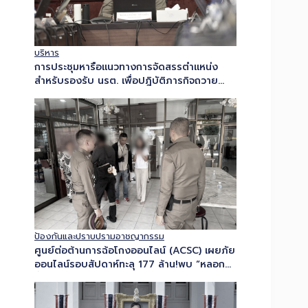
บริหาร
การประชุมหารือแนวทางการจัดสรรตำแหน่ง
สำหรับรองรับ นรต. เพื่อปฎิบัติภารกิจถวาย
ความปลอดภัย และปฎิบัติการพิเศษ
ป้องกันและปราบปรามอาชญากรรม
ศูนย์ต่อต้านการฉ้อโกงออนไลน์​ (ACSC) เผยภัย
ออนไลน์รอบสัปดาห์ทะลุ 177 ล้าน!พบ “หลอก
ซื้อขายสินค้า” ยังครองอันดับ 1 เสียหายกว่า
48…