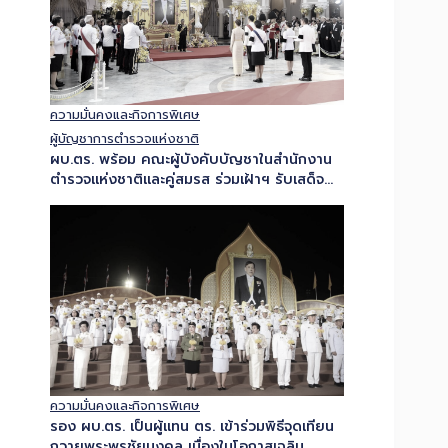
ความมั่นคงและกิจการพิเศษ
ผู้บัญชาการตำรวจแห่งชาติ
ผบ.ตร. พร้อม คณะผู้บังคับบัญชาในสำนักงาน
ตำรวจแห่งชาติและคู่สมรส ร่วมเฝ้าฯ รับเสด็จ
สมเด็จพระกนิษฐาธิราชเจ้า กรมสมเด็จพระเทพ
รัตนราชสุดาฯ สยามบรมราชกุมารี เสด็จฯ ใน
งานสโมสรสันนิบาตเฉลิมพระเกียรติ…
ความมั่นคงและกิจการพิเศษ
รอง ผบ.ตร. เป็นผู้แทน ตร. เข้าร่วมพิธีจุดเทียน
ถวายพระพรชัยมงคล เนื่องในโอกาสเฉลิม