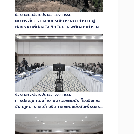
ป้องกันและปราบปรามอาชญากรรม
ผบ.ตร.สั่งตรวจสอบกรณีการกล่าวอ้างว่า ผู้
ต้องหาฆ่าพี่น้องรัสเซียรับยาเสพติดจากตำรวจ
ย้ำหากพบผิดดำเนินการเด็ดขาดทั้งวินัย-อาญา
ป้องกันและปราบปรามอาชญากรรม
การประชุมคณะทำงานตรวจสอบข้อเท็จจริงและ
ข้อกฎหมายกรณีทุจริตการสอบแข่งขันเพื่อบรรจุ
บุคคลเป็นข้าราชการหรือพนักงานส่วนท้องถิ่น
ครั้งที่ 5/2569